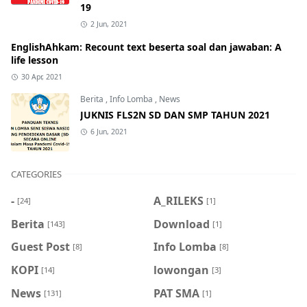
19
2 Jun, 2021
EnglishAhkam: Recount text beserta soal dan jawaban: A
life lesson
30 Apr, 2021
Berita
,
Info Lomba
,
News
JUKNIS FLS2N SD DAN SMP TAHUN 2021
6 Jun, 2021
CATEGORIES
-
A_RILEKS
[24]
[1]
Berita
Download
[143]
[1]
Guest Post
Info Lomba
[8]
[8]
KOPI
lowongan
[14]
[3]
News
PAT SMA
[131]
[1]