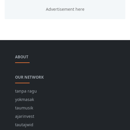
ABOUT
OUR NETWORK
tanpa ragu
yokmasak
taumusik
ajarinvest
tautajwid