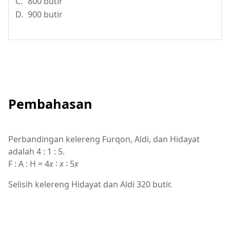
C.
800 butir
D.
900 butir
Pembahasan
Perbandingan kelereng Furqon, Aldi, dan Hidayat
adalah 4 : 1 : 5.
F : A : H = 4
x
∶
x
∶ 5
x
Selisih kelereng Hidayat dan Aldi 320 butir.