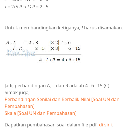
I
= 2/5
R
→
I
∶
R
= 2 ∶ 5
Untuk membandingkan ketiganya,
I
harus disamakan.
Jadi, perbandingan A, I, dan R adalah 4 : 6 : 15 (C).
Simak juga;
Perbandingan Senilai dan Berbalik Nilai [Soal UN dan
Pembahasan]
Skala [Soal UN dan Pembahasan]
Dapatkan pembahasan soal dalam file pdf
di sini
.