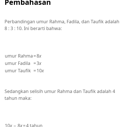
Pembahasan
Perbandingan umur Rahma, Fadila, dan Taufik adalah
8 : 3 : 10. Ini berarti bahwa:
umur Rahma
=
8
x
umur Fadila
=
3
x
umur Taufik
=
10
x
Sedangkan selisih umur Rahma dan Taufik adalah 4
tahun maka:
10
x
− 8
x
=
4 tahun