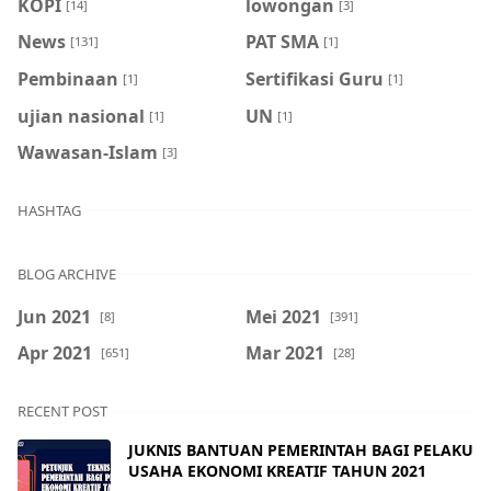
KOPI
lowongan
[14]
[3]
News
PAT SMA
[131]
[1]
Pembinaan
Sertifikasi Guru
[1]
[1]
ujian nasional
UN
[1]
[1]
Wawasan-Islam
[3]
HASHTAG
BLOG ARCHIVE
Jun 2021
Mei 2021
[8]
[391]
Apr 2021
Mar 2021
[651]
[28]
RECENT POST
JUKNIS BANTUAN PEMERINTAH BAGI PELAKU
USAHA EKONOMI KREATIF TAHUN 2021