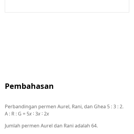
Pembahasan
Perbandingan permen Aurel, Rani, dan Ghea 5 : 3 : 2.
A : R : G = 5
x
∶ 3
x
∶ 2
x
Jumlah permen Aurel dan Rani adalah 64.