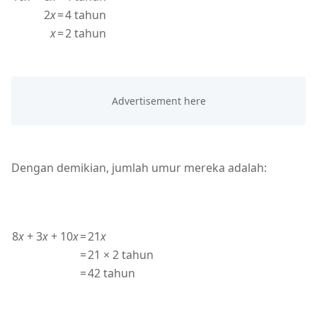
2
x
=
4 tahun
x
=
2 tahun
Dengan demikian, jumlah umur mereka adalah:
8
x
+ 3
x
+ 10
x
=
21
x
=
21 × 2 tahun
=
42 tahun