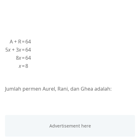
A + R
=
64
5
x
+ 3
x
=
64
8
x
=
64
x
=
8
Jumlah permen Aurel, Rani, dan Ghea adalah: