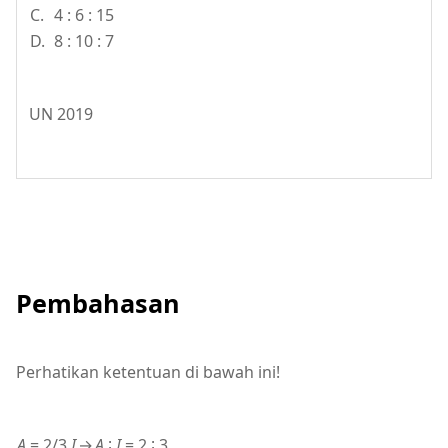
C.
4 : 6 : 15
D.
8 : 10 : 7
UN 2019
Pembahasan
Perhatikan ketentuan di bawah ini!
A
= 2/3
I
→
A
∶
I
= 2 ∶ 3