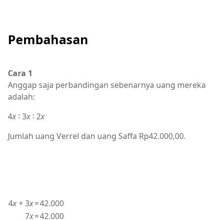
Pembahasan
Cara 1
Anggap saja perbandingan sebenarnya uang mereka
adalah:
4
x
∶ 3
x
∶ 2
x
Jumlah uang Verrel dan uang Saffa Rp42.000,00.
4
x
+ 3
x
=
42.000
7
x
=
42.000