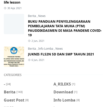
life lesson
30 Apr, 2021
Berita
,
News
BUKU PANDUAN PENYELENGGARAAN
PEMBELAJARAN TATA MUKA (PTM)
PAUDDIKDASMEN DI MASA PANDEMI COVID-
19
2 Jun, 2021
Berita
,
Info Lomba
,
News
JUKNIS FLS2N SD DAN SMP TAHUN 2021
6 Jun, 2021
CATEGORIES
-
A_RILEKS
[24]
[1]
Berita
Download
[143]
[1]
Guest Post
Info Lomba
[8]
[8]