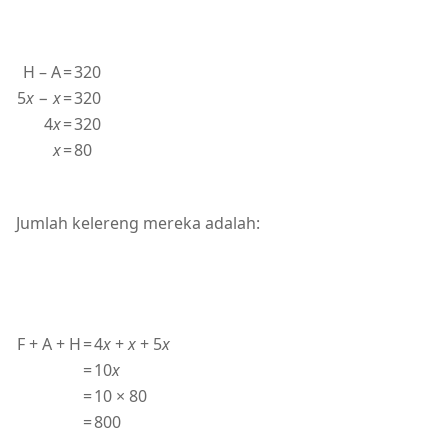
H – A
=
320
5
x
−
x
=
320
4
x
=
320
x
=
80
Jumlah kelereng mereka adalah:
F + A + H
=
4
x
+
x
+ 5
x
=
10
x
=
10 × 80
=
800