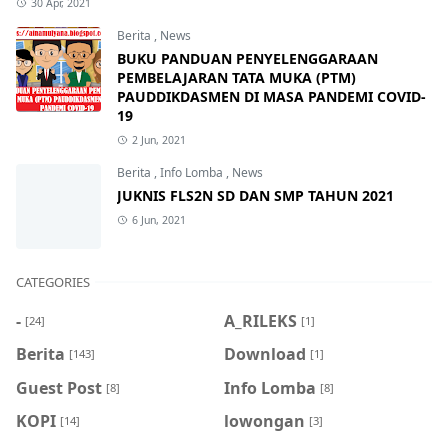
30 Apr, 2021
Berita
,
News
BUKU PANDUAN PENYELENGGARAAN
PEMBELAJARAN TATA MUKA (PTM)
PAUDDIKDASMEN DI MASA PANDEMI COVID-
19
2 Jun, 2021
Berita
,
Info Lomba
,
News
JUKNIS FLS2N SD DAN SMP TAHUN 2021
6 Jun, 2021
CATEGORIES
-
A_RILEKS
[24]
[1]
Berita
Download
[143]
[1]
Guest Post
Info Lomba
[8]
[8]
KOPI
lowongan
[14]
[3]