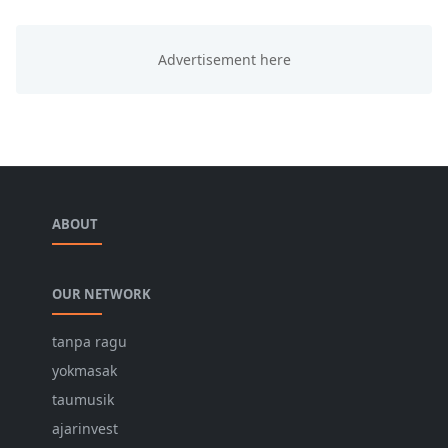
ABOUT
OUR NETWORK
tanpa ragu
yokmasak
taumusik
ajarinvest