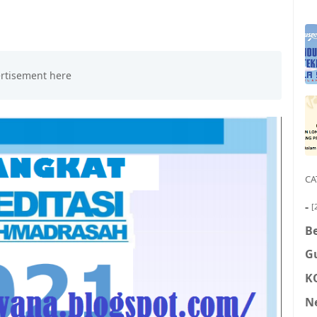
CA
-
[
Be
G
K
N