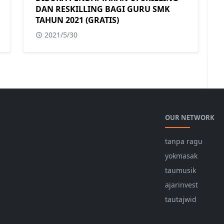
DAN RESKILLING BAGI GURU SMK
TAHUN 2021 (GRATIS)
2021/5/30
OUR NETWORK
tanpa ragu
yokmasak
taumusik
ajarinvest
tautajwid