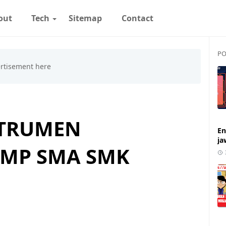
out
Tech
Sitemap
Contact
PO
STRUMEN
En
ja
SMP SMA SMK