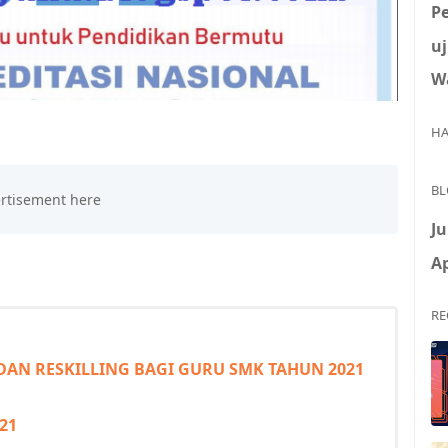
P
uj
W
HA
BL
Ju
Ap
RE
DAN RESKILLING BAGI GURU SMK TAHUN 2021
21