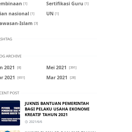
embinaan
Sertifikasi Guru
[1]
[1]
ian nasional
UN
[1]
[1]
awasan-Islam
[3]
SHTAG
OG ARCHIVE
n 2021
Mei 2021
[8]
[391]
r 2021
Mar 2021
[651]
[28]
CENT POST
JUKNIS BANTUAN PEMERINTAH
BAGI PELAKU USAHA EKONOMI
KREATIF TAHUN 2021
2021/6/6