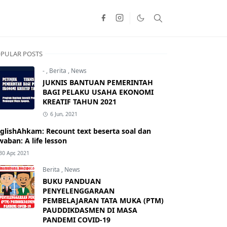
PULAR POSTS
-
,
Berita
,
News
JUKNIS BANTUAN PEMERINTAH
BAGI PELAKU USAHA EKONOMI
KREATIF TAHUN 2021
6 Jun, 2021
glishAhkam: Recount text beserta soal dan
waban: A life lesson
30 Apr, 2021
Berita
,
News
BUKU PANDUAN
PENYELENGGARAAN
PEMBELAJARAN TATA MUKA (PTM)
PAUDDIKDASMEN DI MASA
PANDEMI COVID-19