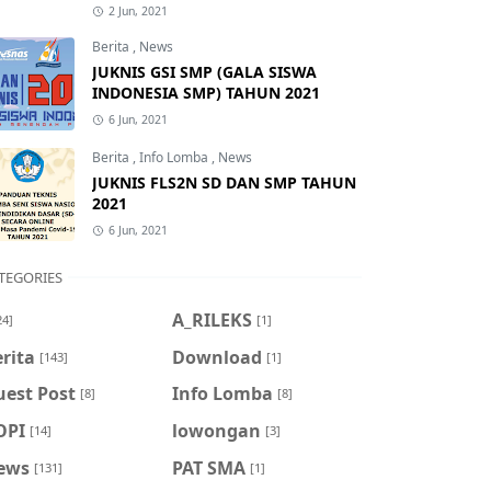
2 Jun, 2021
Berita
,
News
JUKNIS GSI SMP (GALA SISWA
INDONESIA SMP) TAHUN 2021
6 Jun, 2021
Berita
,
Info Lomba
,
News
JUKNIS FLS2N SD DAN SMP TAHUN
2021
6 Jun, 2021
TEGORIES
A_RILEKS
24]
[1]
rita
Download
[143]
[1]
uest Post
Info Lomba
[8]
[8]
OPI
lowongan
[14]
[3]
ews
PAT SMA
[131]
[1]