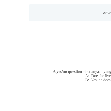
FORMS OF YES/NO AND INFORMATION 
A yes/no question
=
Pertanyaan yan
A: Does he live
B: Yes, he does