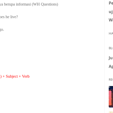
P
a berupa informasi (WH
Questions
)
uj
es he live?
W
go.
HA
BL
Ju
Ap
) + Subject + Verb
RE