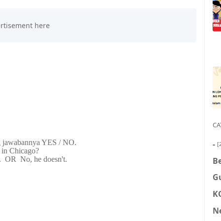
QUESTIONS
CA
g jawabannya YES / NO.
-
[
 in Chicago?
. OR No, he doesn't.
Be
G
K
N