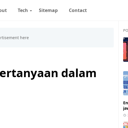
out
Tech
Sitemap
Contact
PO
ertanyaan dalam
En
ja