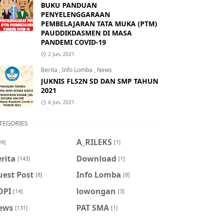
BUKU PANDUAN
PENYELENGGARAAN
PEMBELAJARAN TATA MUKA (PTM)
PAUDDIKDASMEN DI MASA
PANDEMI COVID-19
2 Jun, 2021
Berita
,
Info Lomba
,
News
JUKNIS FLS2N SD DAN SMP TAHUN
2021
6 Jun, 2021
TEGORIES
A_RILEKS
24]
[1]
rita
Download
[143]
[1]
uest Post
Info Lomba
[8]
[8]
OPI
lowongan
[14]
[3]
ews
PAT SMA
[131]
[1]