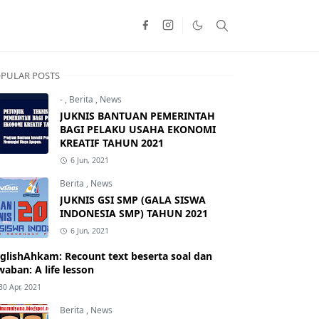
PULAR POSTS
-
,
Berita
,
News
JUKNIS BANTUAN PEMERINTAH
BAGI PELAKU USAHA EKONOMI
KREATIF TAHUN 2021
6 Jun, 2021
Berita
,
News
JUKNIS GSI SMP (GALA SISWA
INDONESIA SMP) TAHUN 2021
6 Jun, 2021
glishAhkam: Recount text beserta soal dan
waban: A life lesson
30 Apr, 2021
Berita
,
News