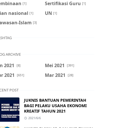
embinaan
Sertifikasi Guru
[1]
[1]
ian nasional
UN
[1]
[1]
awasan-Islam
[3]
SHTAG
OG ARCHIVE
n 2021
Mei 2021
[8]
[391]
r 2021
Mar 2021
[651]
[28]
CENT POST
JUKNIS BANTUAN PEMERINTAH
BAGI PELAKU USAHA EKONOMI
KREATIF TAHUN 2021
2021/6/6