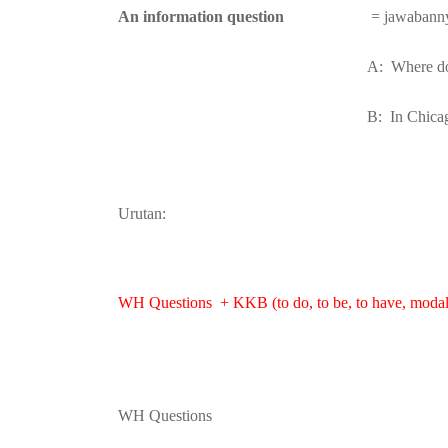
An information question
= jawabanny
A: Where do
B: In Chica
Urutan:
WH Questions + KKB (to do, to be, to have, modal
WH Questions