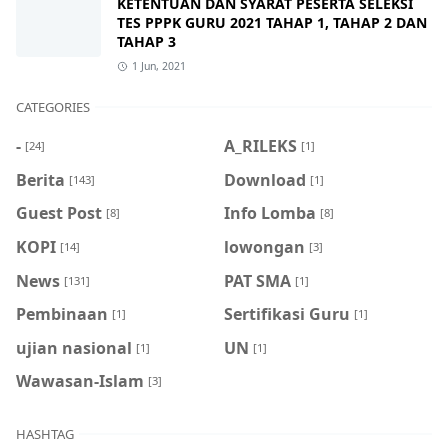
KETENTUAN DAN SYARAT PESERTA SELEKSI
TES PPPK GURU 2021 TAHAP 1, TAHAP 2 DAN
TAHAP 3
1 Jun, 2021
CATEGORIES
-
A_RILEKS
[24]
[1]
Berita
Download
[143]
[1]
Guest Post
Info Lomba
[8]
[8]
KOPI
lowongan
[14]
[3]
News
PAT SMA
[131]
[1]
Pembinaan
Sertifikasi Guru
[1]
[1]
ujian nasional
UN
[1]
[1]
Wawasan-Islam
[3]
HASHTAG