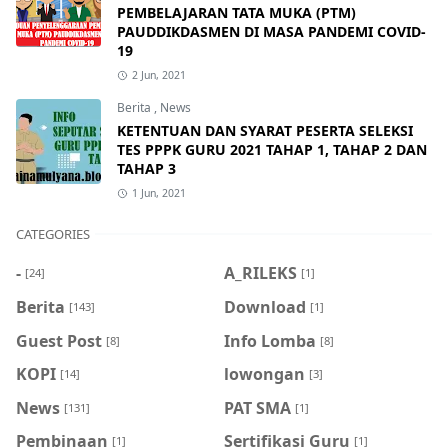
PEMBELAJARAN TATA MUKA (PTM)
PAUDDIKDASMEN DI MASA PANDEMI COVID-
19
2 Jun, 2021
Berita
,
News
KETENTUAN DAN SYARAT PESERTA SELEKSI
TES PPPK GURU 2021 TAHAP 1, TAHAP 2 DAN
TAHAP 3
1 Jun, 2021
CATEGORIES
-
A_RILEKS
[24]
[1]
Berita
Download
[143]
[1]
Guest Post
Info Lomba
[8]
[8]
KOPI
lowongan
[14]
[3]
News
PAT SMA
[131]
[1]
Pembinaan
Sertifikasi Guru
[1]
[1]