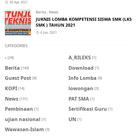
30 Apr, 2021
Berita
,
News
JUKNIS LOMBA KOMPETENSI SISWA SMK (LKS
SMK ) TAHUN 2021
6 Jun, 2021
CATEGORIES
-
A_RILEKS
[24]
[1]
Berita
Download
[143]
[1]
Guest Post
Info Lomba
[8]
[8]
KOPI
lowongan
[14]
[3]
News
PAT SMA
[131]
[1]
Pembinaan
Sertifikasi Guru
[1]
[1]
ujian nasional
UN
[1]
[1]
Wawasan-Islam
[3]