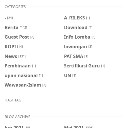
CATEGORIES
-
A_RILEKS
[24]
[1]
Berita
Download
[143]
[1]
Guest Post
Info Lomba
[8]
[8]
KOPI
lowongan
[14]
[3]
News
PAT SMA
[131]
[1]
Pembinaan
Sertifikasi Guru
[1]
[1]
ujian nasional
UN
[1]
[1]
Wawasan-Islam
[3]
HASHTAG
BLOG ARCHIVE
Jun 2021
Mei 2021
[8]
[391]