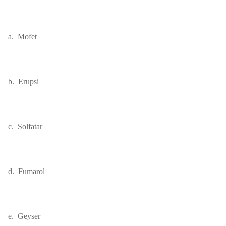
a.
Mofet
b.
Erupsi
c.
Solfatar
d.
Fumarol
e.
Geyser