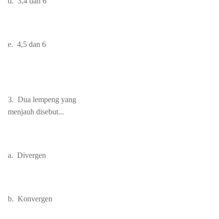
d.
3,4 dan 6
e.
4,5 dan 6
3.
Dua
lempeng
yang
menjauh disebut...
a.
Divergen
b.
Konvergen