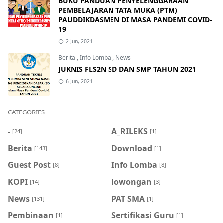
BUKU PANDUAN PENYELENGGARAAN
PEMBELAJARAN TATA MUKA (PTM)
PAUDDIKDASMEN DI MASA PANDEMI COVID-
19
2 Jun, 2021
Berita
,
Info Lomba
,
News
JUKNIS FLS2N SD DAN SMP TAHUN 2021
6 Jun, 2021
CATEGORIES
-
A_RILEKS
[24]
[1]
Berita
Download
[143]
[1]
Guest Post
Info Lomba
[8]
[8]
KOPI
lowongan
[14]
[3]
News
PAT SMA
[131]
[1]
Pembinaan
Sertifikasi Guru
[1]
[1]