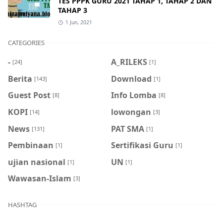
TES PPPK GURU 2021 TAHAP 1, TAHAP 2 DAN
TAHAP 3
1 Jun, 2021
CATEGORIES
-
A_RILEKS
[24]
[1]
Berita
Download
[143]
[1]
Guest Post
Info Lomba
[8]
[8]
KOPI
lowongan
[14]
[3]
News
PAT SMA
[131]
[1]
Pembinaan
Sertifikasi Guru
[1]
[1]
ujian nasional
UN
[1]
[1]
Wawasan-Islam
[3]
HASHTAG