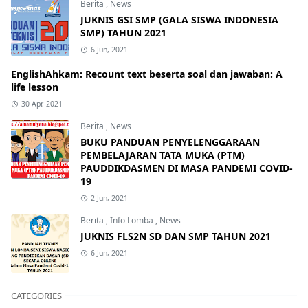
Berita
,
News
JUKNIS GSI SMP (GALA SISWA INDONESIA
SMP) TAHUN 2021
6 Jun, 2021
EnglishAhkam: Recount text beserta soal dan jawaban: A
life lesson
30 Apr, 2021
Berita
,
News
BUKU PANDUAN PENYELENGGARAAN
PEMBELAJARAN TATA MUKA (PTM)
PAUDDIKDASMEN DI MASA PANDEMI COVID-
19
2 Jun, 2021
Berita
,
Info Lomba
,
News
JUKNIS FLS2N SD DAN SMP TAHUN 2021
6 Jun, 2021
CATEGORIES