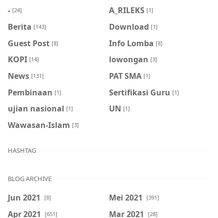
-
A_RILEKS
[24]
[1]
Berita
Download
[143]
[1]
Guest Post
Info Lomba
[8]
[8]
KOPI
lowongan
[14]
[3]
News
PAT SMA
[131]
[1]
Pembinaan
Sertifikasi Guru
[1]
[1]
ujian nasional
UN
[1]
[1]
Wawasan-Islam
[3]
HASHTAG
BLOG ARCHIVE
Jun 2021
Mei 2021
[8]
[391]
Apr 2021
Mar 2021
[651]
[28]