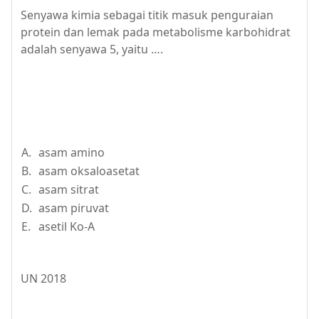
Senyawa kimia sebagai titik masuk penguraian
protein dan lemak pada metabolisme karbohidrat
adalah senyawa 5, yaitu ….
A.
asam amino
B.
asam oksaloasetat
C.
asam sitrat
D.
asam piruvat
E.
asetil Ko-A
UN 2018