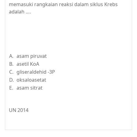
memasuki rangkaian reaksi dalam siklus Krebs
adalah ….
A.
asam piruvat
B.
asetil KoA
C.
gliseraldehid -3P
D.
oksaloasetat
E.
asam sitrat
UN 2014