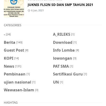
JUKNIS FLS2N SD DAN SMP TAHUN 2021
6 Jun, 2021
CATEGORIES
-
A_RILEKS
[24]
[1]
Berita
Download
[143]
[1]
Guest Post
Info Lomba
[8]
[8]
KOPI
lowongan
[14]
[3]
News
PAT SMA
[131]
[1]
Pembinaan
Sertifikasi Guru
[1]
[1]
ujian nasional
UN
[1]
[1]
Wawasan-Islam
[3]
HASHTAG