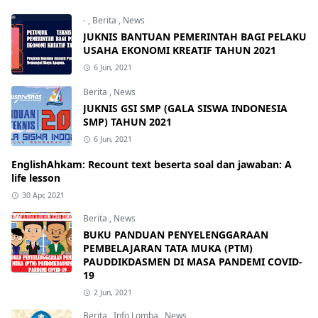
-
,
Berita
,
News
JUKNIS BANTUAN PEMERINTAH BAGI PELAKU
USAHA EKONOMI KREATIF TAHUN 2021
6 Jun, 2021
Berita
,
News
JUKNIS GSI SMP (GALA SISWA INDONESIA
SMP) TAHUN 2021
6 Jun, 2021
EnglishAhkam: Recount text beserta soal dan jawaban: A
life lesson
30 Apr, 2021
Berita
,
News
BUKU PANDUAN PENYELENGGARAAN
PEMBELAJARAN TATA MUKA (PTM)
PAUDDIKDASMEN DI MASA PANDEMI COVID-
19
2 Jun, 2021
Berita
,
Info Lomba
,
News