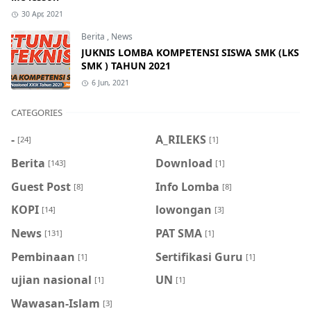
30 Apr, 2021
Berita
,
News
JUKNIS LOMBA KOMPETENSI SISWA SMK (LKS
SMK ) TAHUN 2021
6 Jun, 2021
CATEGORIES
-
A_RILEKS
[24]
[1]
Berita
Download
[143]
[1]
Guest Post
Info Lomba
[8]
[8]
KOPI
lowongan
[14]
[3]
News
PAT SMA
[131]
[1]
Pembinaan
Sertifikasi Guru
[1]
[1]
ujian nasional
UN
[1]
[1]
Wawasan-Islam
[3]