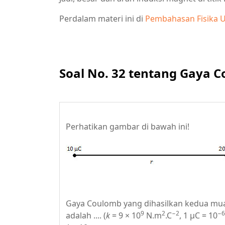
Perdalam materi ini di
Pembahasan Fisika U
Soal No. 32 tentang Gaya 
Perhatikan gambar di bawah ini!
Gaya Coulomb yang dihasilkan kedua mua
9
2
−2
−6
adalah .... (
k
= 9 × 10
N.m
.C
, 1 µC = 10