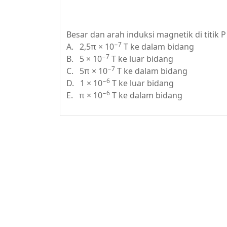
Besar dan arah induksi magnetik di titik P a
−7
A. 2,5π × 10
T ke dalam bidang
−7
B. 5 × 10
T ke luar bidang
−7
C. 5π × 10
T ke dalam bidang
−6
D. 1 × 10
T ke luar bidang
−6
E. π × 10
T ke dalam bidang