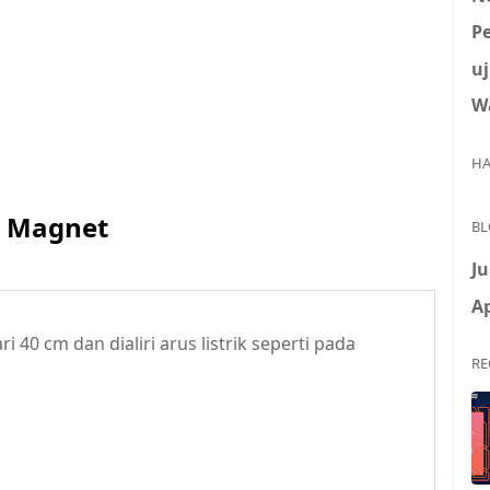
P
uj
W
HA
i Magnet
BL
Ju
Ap
 40 cm dan dialiri arus listrik seperti pada
RE