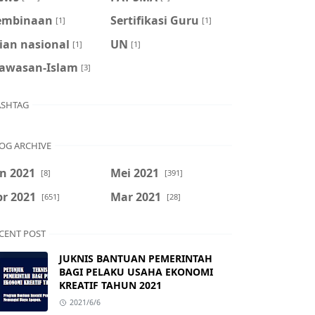
embinaan
Sertifikasi Guru
[1]
[1]
ian nasional
UN
[1]
[1]
awasan-Islam
[3]
SHTAG
OG ARCHIVE
n 2021
Mei 2021
[8]
[391]
r 2021
Mar 2021
[651]
[28]
CENT POST
JUKNIS BANTUAN PEMERINTAH
BAGI PELAKU USAHA EKONOMI
KREATIF TAHUN 2021
2021/6/6