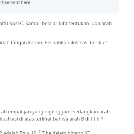
tu opsi C. Sambil belajar, kita tentukan juga arah
ah tangan kanan. Perhatikan ilustrasi berikut!
arah empat jari yang digenggam, sedangkan arah
ilustrasi di atas terlihat bahwa arah B di titik P
−7
 P adalah 5π × 10
T ke dalam bidang (C).