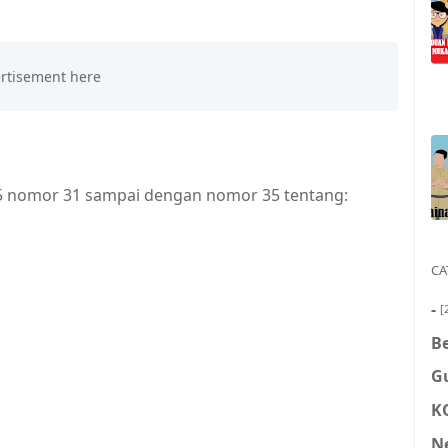
15 nomor 31 sampai dengan nomor 35 tentang:
CA
-
[
Be
G
K
N