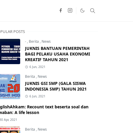
PULAR POSTS
-
,
Berita
,
News
JUKNIS BANTUAN PEMERINTAH
BAGI PELAKU USAHA EKONOMI
KREATIF TAHUN 2021
6 Jun, 2021
Berita
,
News
JUKNIS GSI SMP (GALA SISWA
INDONESIA SMP) TAHUN 2021
6 Jun, 2021
glishAhkam: Recount text beserta soal dan
waban: A life lesson
30 Apr, 2021
Berita
,
News