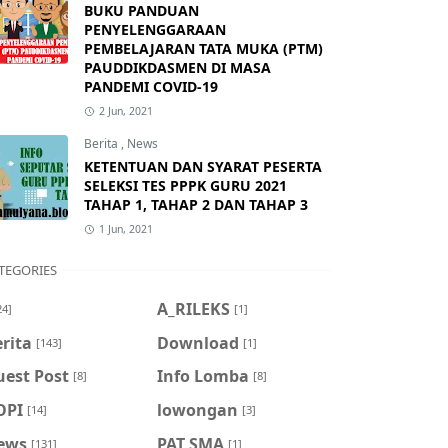
BUKU PANDUAN
PENYELENGGARAAN
PEMBELAJARAN TATA MUKA (PTM)
PAUDDIKDASMEN DI MASA
PANDEMI COVID-19
2 Jun, 2021
Berita
,
News
KETENTUAN DAN SYARAT PESERTA
SELEKSI TES PPPK GURU 2021
TAHAP 1, TAHAP 2 DAN TAHAP 3
1 Jun, 2021
TEGORIES
A_RILEKS
24]
[1]
rita
Download
[143]
[1]
uest Post
Info Lomba
[8]
[8]
OPI
lowongan
[14]
[3]
ews
PAT SMA
[131]
[1]