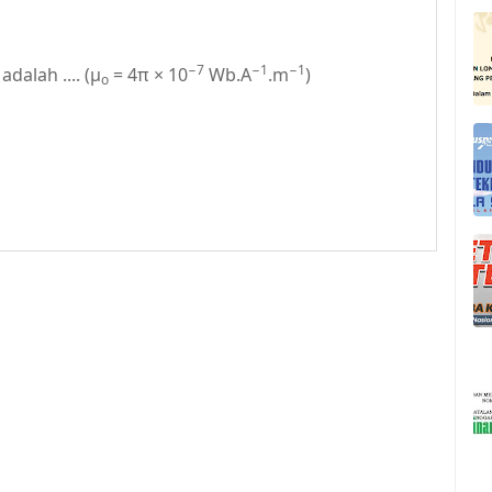
−7
−1
−1
dalah .... (μ
= 4π × 10
Wb.A
.m
)
o