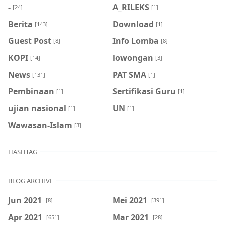
-
A_RILEKS
[24]
[1]
Berita
Download
[143]
[1]
Guest Post
Info Lomba
[8]
[8]
KOPI
lowongan
[14]
[3]
News
PAT SMA
[131]
[1]
Pembinaan
Sertifikasi Guru
[1]
[1]
ujian nasional
UN
[1]
[1]
Wawasan-Islam
[3]
HASHTAG
BLOG ARCHIVE
Jun 2021
Mei 2021
[8]
[391]
Apr 2021
Mar 2021
[651]
[28]