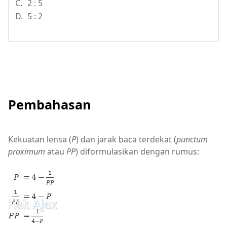
C.
2 : 5
D.
5 : 2
Pembahasan
Kekuatan lensa (
P
) dan jarak baca terdekat (
punctum
proximum
atau
PP
) diformulasikan dengan rumus: