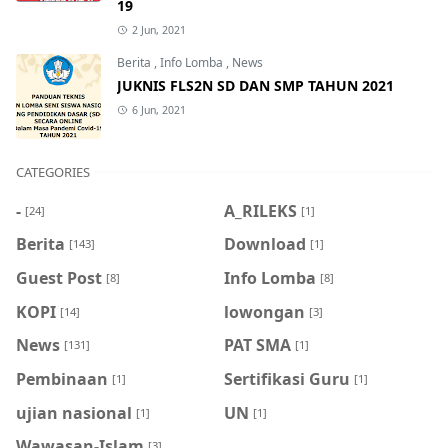
19
2 Jun, 2021
Berita
,
Info Lomba
,
News
JUKNIS FLS2N SD DAN SMP TAHUN 2021
6 Jun, 2021
CATEGORIES
-
A_RILEKS
[24]
[1]
Berita
Download
[143]
[1]
Guest Post
Info Lomba
[8]
[8]
KOPI
lowongan
[14]
[3]
News
PAT SMA
[131]
[1]
Pembinaan
Sertifikasi Guru
[1]
[1]
ujian nasional
UN
[1]
[1]
Wawasan-Islam
[3]