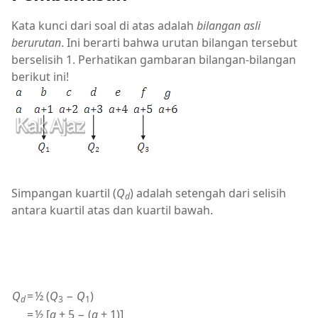
Kata kunci dari soal di atas adalah
bilangan asli
berurutan
. Ini berarti bahwa urutan bilangan tersebut
berselisih 1. Perhatikan gambaran bilangan-bilangan
berikut ini!
Simpangan kuartil (
Q
) adalah setengah dari selisih
d
antara kuartil atas dan kuartil bawah.
Q
=
½ (
Q
−
Q
)
d
3
1
=
½ [
a
+ 5 − (
a
+ 1)]