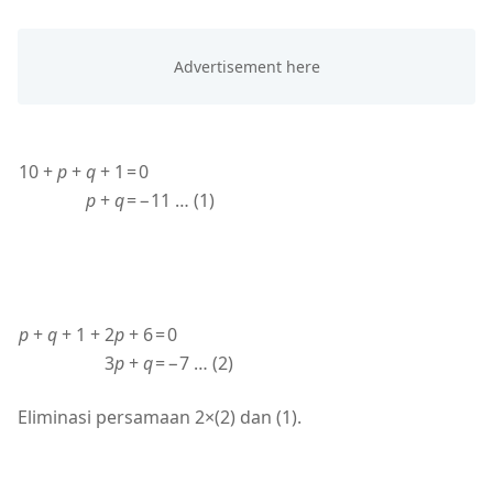
10 +
p
+
q
+ 1
=
0
p
+
q
=
−11 … (1)
p
+
q
+ 1 + 2
p
+ 6
=
0
3
p
+
q
=
−7 … (2)
Eliminasi persamaan 2×(2) dan (1).