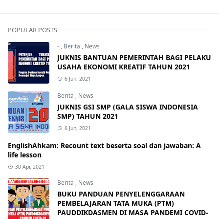
POPULAR POSTS
-
,
Berita
,
News
JUKNIS BANTUAN PEMERINTAH BAGI PELAKU
USAHA EKONOMI KREATIF TAHUN 2021
6 Jun, 2021
Berita
,
News
JUKNIS GSI SMP (GALA SISWA INDONESIA
SMP) TAHUN 2021
6 Jun, 2021
EnglishAhkam: Recount text beserta soal dan jawaban: A
life lesson
30 Apr, 2021
Berita
,
News
BUKU PANDUAN PENYELENGGARAAN
PEMBELAJARAN TATA MUKA (PTM)
PAUDDIKDASMEN DI MASA PANDEMI COVID-