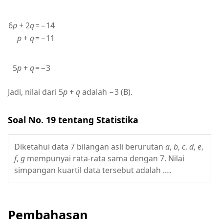
6
p
+ 2
q
=
−14
p
+
q
=
−11
5
p
+
q
=
−3
Jadi, nilai dari 5
p
+
q
adalah −3 (B).
Soal No. 19 tentang Statistika
Diketahui data 7 bilangan asli berurutan
a
,
b
,
c
,
d
,
e
,
f
,
g
mempunyai rata-rata sama dengan 7. Nilai
simpangan kuartil data tersebut adalah ….
Pembahasan