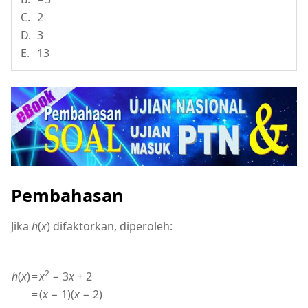
C.
2
D.
3
E.
13
Pembahasan
Jika
h
(
x
) difaktorkan, diperoleh:
2
h
(
x
)
=
x
− 3
x
+ 2
=
(
x
− 1)(
x
− 2)