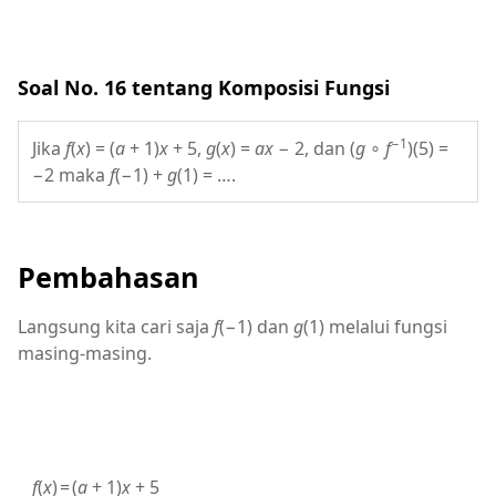
Soal No. 16 tentang Komposisi Fungsi
−1
Jika
f
(
x
) = (
a
+ 1)
x
+ 5,
g
(
x
) =
ax
− 2, dan (
g
∘
f
)(5) =
−2 maka
f
(−1) +
g
(1) = ….
Pembahasan
Langsung kita cari saja
f
(−1) dan
g
(1) melalui fungsi
masing-masing.
f
(
x
)
=
(
a
+ 1)
x
+ 5