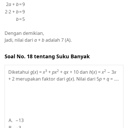
2
a
+
b
=
9
2∙2 +
b
=
9
b
=
5
Dengan demikian,
Jadi, nilai dari
a
+
b
adalah 7 (A).
Soal No. 18 tentang Suku Banyak
3
2
2
Diketahui
g
(
x
) =
x
+
px
+
qx
+ 10 dan
h
(
x
) =
x
− 3
x
+ 2 merupakan faktor dari
g
(
x
). Nilai dari 5
p
+
q
= ….
A.
−13
B.
−3