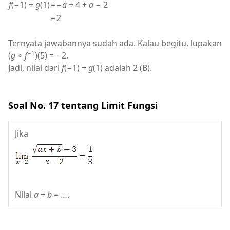
f
(−1) +
g
(1)
=
−
a
+ 4 +
a
− 2
=
2
Ternyata jawabannya sudah ada. Kalau begitu, lupakan
−1
(
g
∘
f
)(5) = −2.
Jadi, nilai dari
f
(−1) +
g
(1) adalah 2 (B).
Soal No. 17 tentang Limit Fungsi
Jika
Nilai
a
+
b
= ….