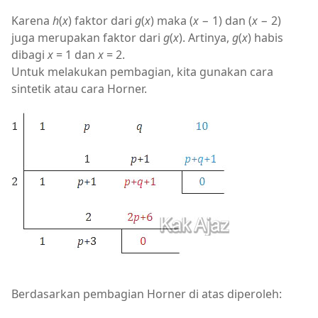
Karena
h
(
x
) faktor dari
g
(
x
) maka (
x
− 1) dan (
x
− 2)
juga merupakan faktor dari
g
(
x
). Artinya,
g
(
x
) habis
dibagi
x
= 1 dan
x
= 2.
Untuk melakukan pembagian, kita gunakan cara
sintetik atau cara Horner.
Berdasarkan pembagian Horner di atas diperoleh: