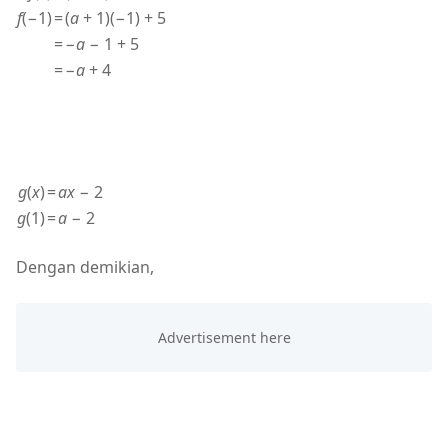
f
(−1)
=
(
a
+ 1)(−1) + 5
=
−
a
− 1 + 5
=
−
a
+ 4
g
(
x
)
=
ax
− 2
g
(1)
=
a
− 2
Dengan demikian,