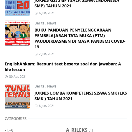
JUKNIS GSI SMP (GALA SISWA INDONESIA
SMP) TAHUN 2021
6 Jun, 2021
Berita
,
News
BUKU PANDUAN PENYELENGGARAAN
PEMBELAJARAN TATA MUKA (PTM)
PAUDDIKDASMEN DI MASA PANDEMI COVID-
19
2 Jun, 2021
EnglishAhkam: Recount text beserta soal dan jawaban: A
life lesson
30 Apr, 2021
Berita
,
News
JUKNIS LOMBA KOMPETENSI SISWA SMK (LKS
SMK ) TAHUN 2021
6 Jun, 2021
CATEGORIES
-
A_RILEKS
[24]
[1]