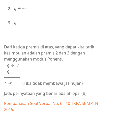
q
⇒ ~
r
q
Dari ketiga premis di atas, yang dapat kita tarik
kesimpulan adalah premis 2 dan 3 dengan
menggunakan modus Ponens.
q
⇒ ~
r
q
————
∴ ~
r
(Tika tidak membawa jas hujan)
Jadi, pernyataan yang benar adalah opsi (B).
Pembahasan Soal Verbal No. 6 - 10 TKPA SBMPTN
2015
.