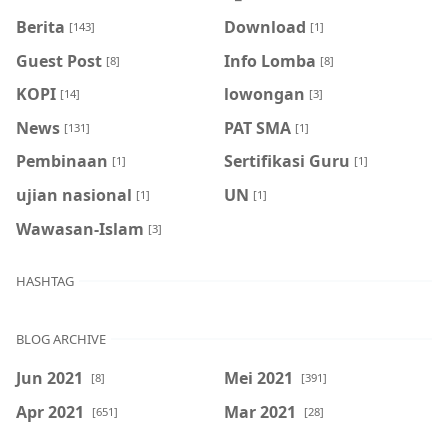
Berita
Download
[143]
[1]
Guest Post
Info Lomba
[8]
[8]
KOPI
lowongan
[14]
[3]
News
PAT SMA
[131]
[1]
Pembinaan
Sertifikasi Guru
[1]
[1]
ujian nasional
UN
[1]
[1]
Wawasan-Islam
[3]
HASHTAG
BLOG ARCHIVE
Jun 2021
Mei 2021
[8]
[391]
Apr 2021
Mar 2021
[651]
[28]