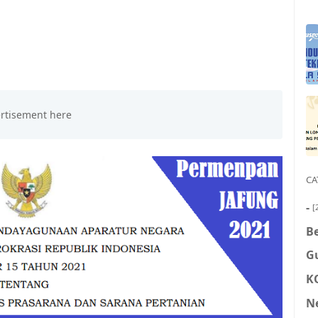
CA
-
[
Be
G
K
N