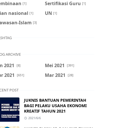
embinaan
Sertifikasi Guru
[1]
[1]
ian nasional
UN
[1]
[1]
awasan-Islam
[3]
SHTAG
OG ARCHIVE
n 2021
Mei 2021
[8]
[391]
r 2021
Mar 2021
[651]
[28]
CENT POST
JUKNIS BANTUAN PEMERINTAH
BAGI PELAKU USAHA EKONOMI
KREATIF TAHUN 2021
2021/6/6