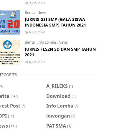
2 Jun, 2021
Berita
,
News
JUKNIS GSI SMP (GALA SISWA
INDONESIA SMP) TAHUN 2021
6 Jun, 2021
Berita
,
Info Lomba
,
News
JUKNIS FLS2N SD DAN SMP TAHUN
2021
6 Jun, 2021
TEGORIES
A_RILEKS
24]
[1]
rita
Download
[143]
[1]
uest Post
Info Lomba
[8]
[8]
OPI
lowongan
[14]
[3]
ews
PAT SMA
[131]
[1]