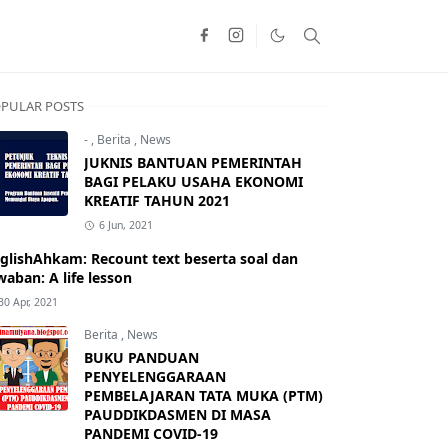
PULAR POSTS
-
,
Berita
,
News
JUKNIS BANTUAN PEMERINTAH
BAGI PELAKU USAHA EKONOMI
KREATIF TAHUN 2021
6 Jun, 2021
glishAhkam: Recount text beserta soal dan
waban: A life lesson
30 Apr, 2021
Berita
,
News
BUKU PANDUAN
PENYELENGGARAAN
PEMBELAJARAN TATA MUKA (PTM)
PAUDDIKDASMEN DI MASA
PANDEMI COVID-19