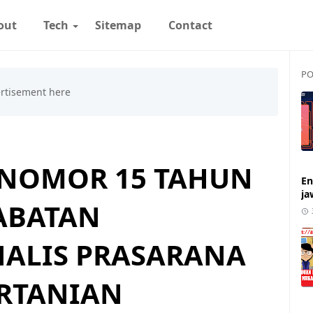
out
Tech
Sitemap
Contact
PO
 NOMOR 15 TAHUN
En
ja
JABATAN
ALIS PRASARANA
RTANIAN