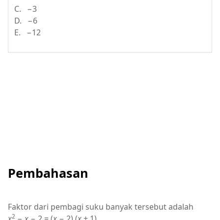
C. −3
D. −6
E. −12
Pembahasan
Faktor dari pembagi suku banyak tersebut adalah
2
x
−
x
− 2 = (
x
− 2) (
x
+ 1)