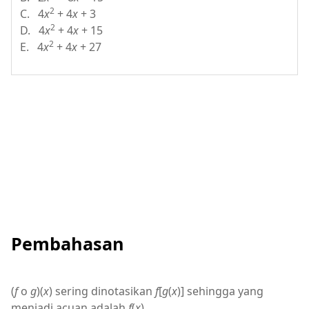
2
C. 4
x
+ 4
x
+ 3
2
D. 4
x
+ 4
x
+ 15
2
E. 4
x
+ 4
x
+ 27
Pembahasan
(
f
o
g
)(
x
) sering dinotasikan
f
[
g
(
x
)] sehingga yang
menjadi acuan adalah
f
(
x
).