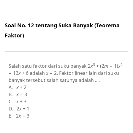
Soal No. 12 tentang Suka Banyak (Teorema
Faktor)
3
2
Salah satu faktor dari suku banyak 2
x
+ (2
m
− 1)
x
− 13
x
+ 6 adalah
x
− 2. Faktor linear lain dari suku
banyak tersebut salah satunya adalah ....
A.
x
+ 2
B.
x
− 3
C.
x
+ 3
D. 2
x
+ 1
E. 2
x
− 3