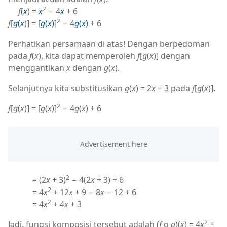
2
f
(
x
) =
x
− 4
x
+ 6
2
f
[
g
(
x
)] = [
g
(
x
)
]
− 4
g
(
x
)
+ 6
Perhatikan persamaan di atas! Dengan berpedoman
pada
f
(
x
), kita dapat memperoleh
f
[
g
(
x
)] dengan
menggantikan
x
dengan
g
(
x
).
Selanjutnya kita substitusikan
g
(
x
) = 2
x
+ 3 pada
f
[
g
(
x
)].
2
f
[
g
(
x
)] = [
g
(
x
)]
− 4
g
(
x
) + 6
2
= (2
x
+ 3)
− 4(2
x
+ 3) + 6
2
= 4
x
+ 12
x
+ 9 − 8
x
− 12 + 6
2
= 4
x
+ 4
x
+ 3
2
Jadi, fungsi komposisi tersebut adalah (
f
o
g
)(
x
) = 4
x
+