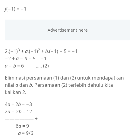
f
(−1) = −1
3
2
2.(−1)
+
a.
(−1)
+
b.
(−1) − 5 = −1
−2 +
a
−
b
− 5 = −1
a
−
b
= 6 ..... (2)
Eliminasi persamaan (1) dan (2) untuk mendapatkan
nilai
a
dan
b
. Persamaan (2) terlebih dahulu kita
kalikan 2.
4
a
+ 2
b
= −3
2
a
− 2
b
= 12
—————— +
6
a
= 9
a
= 9/6