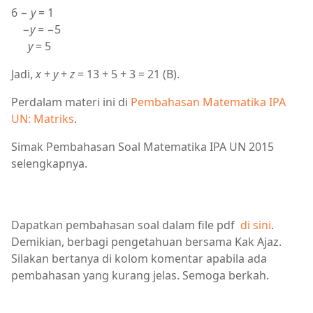
6 −
y
= 1
−
y
= −5
y
= 5
Jadi,
x
+
y
+
z
= 13 + 5 + 3 = 21 (B).
Perdalam materi ini di
Pembahasan Matematika IPA
UN: Matriks
.
Simak Pembahasan Soal Matematika IPA UN 2015
selengkapnya.
Dapatkan pembahasan soal dalam file pdf
di sini
.
Demikian, berbagi pengetahuan bersama Kak Ajaz.
Silakan bertanya di kolom komentar apabila ada
pembahasan yang kurang jelas. Semoga berkah.