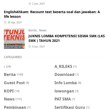
2 Jun, 2021
EnglishAhkam: Recount text beserta soal dan jawaban: A
life lesson
30 Apr, 2021
Berita
,
News
JUKNIS LOMBA KOMPETENSI SISWA SMK (LKS
SMK ) TAHUN 2021
6 Jun, 2021
CATEGORIES
-
A_RILEKS
[24]
[1]
Berita
Download
[143]
[1]
Guest Post
Info Lomba
[8]
[8]
KOPI
lowongan
[14]
[3]
News
PAT SMA
[131]
[1]
Pembinaan
Sertifikasi Guru
[1]
[1]