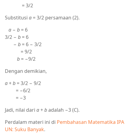
= 3/2
Substitusi
a
= 3/2 persamaan (2).
a
−
b
= 6
3/2 −
b
= 6
−
b
= 6 − 3/2
= 9/2
b
= −9/2
Dengan demikian,
a
+
b
= 3/2 − 9/2
= −6/2
= −3
Jadi, nilai dari
a
+
b
adalah −3 (C).
Perdalam materi ini di
Pembahasan Matematika IPA
UN: Suku Banyak
.