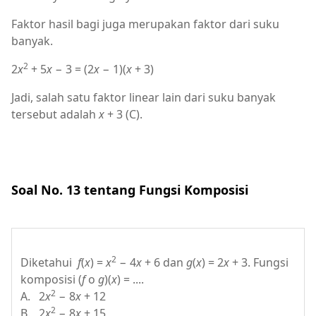
Faktor hasil bagi juga merupakan faktor dari suku
banyak.
2
2
x
+ 5
x
− 3 = (2
x
− 1)(
x
+ 3)
Jadi, salah satu faktor linear lain dari suku banyak
tersebut adalah
x
+ 3 (C).
Soal No. 13 tentang Fungsi Komposisi
2
Diketahui
f
(
x
) =
x
− 4
x
+ 6 dan
g
(
x
) = 2
x
+ 3. Fungsi
komposisi (
f
o
g
)(
x
) = ....
2
A. 2
x
− 8
x
+ 12
2
B. 2
x
− 8
x
+ 15