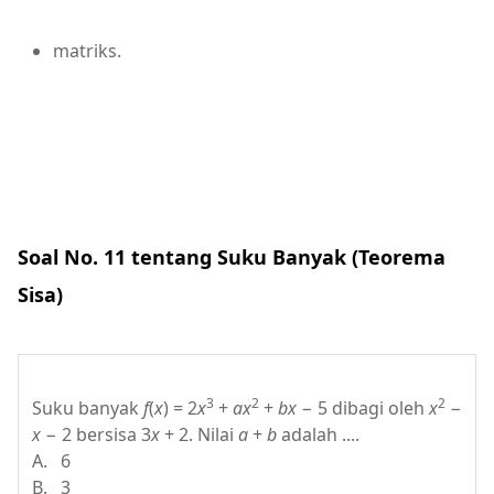
matriks.
Soal No. 11 tentang Suku Banyak (Teorema
Sisa)
3
2
2
Suku banyak
f
(
x
) = 2
x
+
ax
+
bx
− 5 dibagi oleh
x
−
x
− 2 bersisa 3
x
+ 2. Nilai
a
+
b
adalah ....
A. 6
B. 3