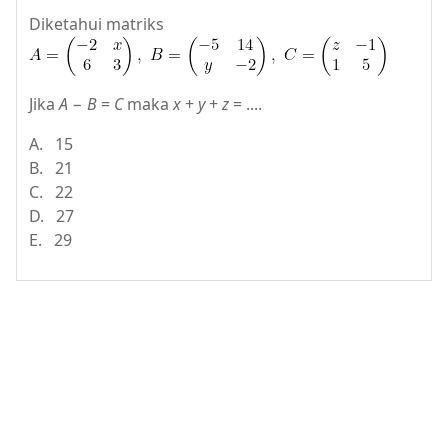
Diketahui matriks
Jika
A
−
B
=
C
maka
x
+
y
+
z
= ....
A. 15
B. 21
C. 22
D. 27
E. 29