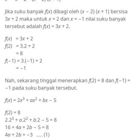
Jika suku banyak
f
(
x
) dibagi oleh (
x
− 2) (
x
+ 1) bersisa
3
x
+ 2 maka untuk
x
= 2 dan
x
= −1 nilai suku banyak
tersebut adalah
f
(
x
) = 3
x
+ 2.
f
(
x
) = 3
x
+ 2
f
(2) = 3.2 + 2
= 8
f
(−1) = 3.(−1) + 2
= −1
Nah, sekarang tinggal menerapkan
f
(2) = 8 dan
f
(−1) =
−1 pada suku banyak tersebut.
3
2
f
(
x
) = 2
x
+
ax
+
bx
− 5
f
(2) = 8
3
2
2.2
+
a.
2
+
b.
2 − 5 = 8
16 + 4
a
+ 2
b
− 5 = 8
4
a
+ 2
b
= −3 ..... (1)