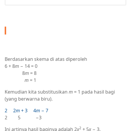
Berdasarkan skema di atas diperoleh
6 + 8
m
− 14 = 0
8
m
= 8
m
= 1
Kemudian kita substitusikan
m
= 1 pada hasil bagi
(yang berwarna biru).
2 2
m
+ 3 4
m
− 7
2 5 −3
2
Ini artinya hasil baginya adalah 2
x
+ 5
x
− 3.