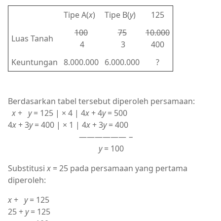
Tipe A(
x
)
Tipe B(
y
)
125
100
75
10.000
Luas Tanah
4
3
400
Keuntungan
8.000.000
6.000.000
?
Berdasarkan tabel tersebut diperoleh persamaan:
x
+
y
= 125 | × 4 | 4
x
+ 4
y
= 500
4
x
+ 3
y
= 400 | × 1 | 4
x
+ 3
y
= 400
—————— −
y
= 100
Substitusi
x
= 25 pada persamaan yang pertama
diperoleh:
x
+
y
= 125
25 +
y
= 125